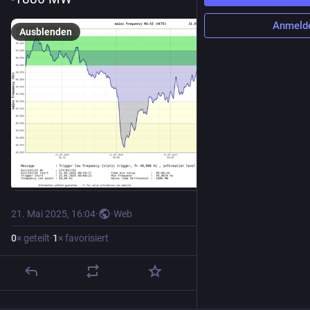
Anmeld
Ausblenden
21. Mai 2025, 16:04
·
·
Web
0
× geteilt
·
1
× favorisiert