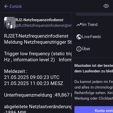
Zurück
RJ2-Netzfrequenzinfodienst
Im Trend
@
RJ2Netzfrequenzinfodienst@nrw.social
RJ2ET-Netzfrequenzinfodienst
Live-Feeds
Meldung Netzfrequenztrigger Stufe 2
Über
Trigger low frequency (static trigger, f< 49,900 
Hz , information level 2)   Information Trigger 2  
Mastodon ist der best
Meldezeit : 
dem Laufenden zu blei
21.05.2025 09:00:23 UTC 
Du kannst jedem im Fe
21.05.2025 11:00:23 MESZ
und alles in chronolog
Reihenfolge sehen. Kei
Unterfrequenzmeldung :49,867 Hz
Werbung oder Clickbai
abgeleitete Netzlastveränderung : 
Konto erst
-1886 MW