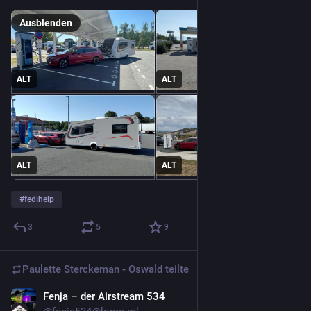
Ausblenden
ALT
ALT
ALT
ALT
#
fedihelp
3
5
9
Paulette Sterckeman - Oswald
teilte
Fenja – der Airstream 534
19. Juli
*