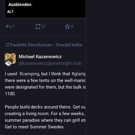
Ausblenden
ALT
7
27
2
Paulette Sterckeman - Oswald
teilte
Michael Kazarnowicz
19. Juli
@
kazarnowicz@unstraight.club
I used  
#
camping
, but I think that 
#
glamping
 is more fair. Sure, 
there were a few tents on the well-manicured outskirts that 
were designated for them, but the bulk is caravans. Room: 
1100.
People build decks around theirs. Get out the attachable tents, 
creating a living room. For a few weeks, it's their own little 
summer paradise where they can grill stuff, get tipsy at noon. 
Get to meet Summer Swedes. 