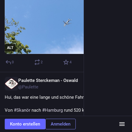
ALT
0
2
4
Paulette Sterckeman - Oswald
15. Juli
@
Paulette
Hui, das war eine lange und schöne Fahrt.
Von 
#
Skanör
 nach 
#
Hamburg
 rund 520 km in 7 Stunden.
Natürlich mit ein paar Pausen.
Konto erstellen
Anmelden