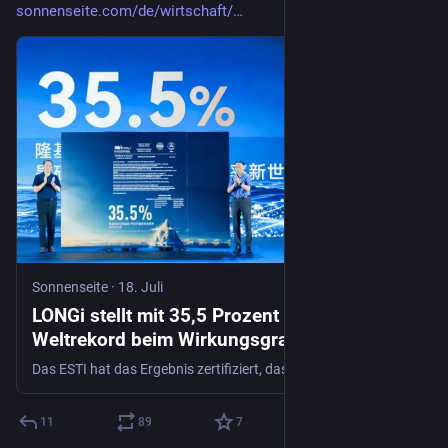
sonnenseite.com/de/wirtschaft/
Sonnenseite
·
18. Juli
LONGi stellt mit 35,5 Prozent einen
Weltrekord beim Wirkungsgrad
Tandemsolarzellen auf - Sonnenseite -
Das ESTI hat das Ergebnis zertifiziert, das auf einer Reihe von Wirkungsgraden für LONGi-Tandemzellen und -module aufbaut, die bereits in den
Ökologische Kommunikation mit Franz Alt
11
89
7