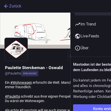
Zurück
Im Trend
Live-Feeds
Über
Folgen
Mastodon ist der best
Paulette Sterckeman - Oswald
dem Laufenden zu blei
@
Paulette
nrw.social
Du kannst jedem im Fe
Ein
#
Wohnwagen
erforscht die Welt. Manchmal etwas wild, aber
und alles in chronolog
immer freundlich.
Reihenfolge sehen. Kei
#
Paulette
schreibt aus ihrer eignen Perspektive. Also stell Dir vor,
Werbung oder Clickbai
Du wärst ein Wohnwagen.
Konto erst
Als echte
#
Französin
will sie auch immer wieder zurück nach