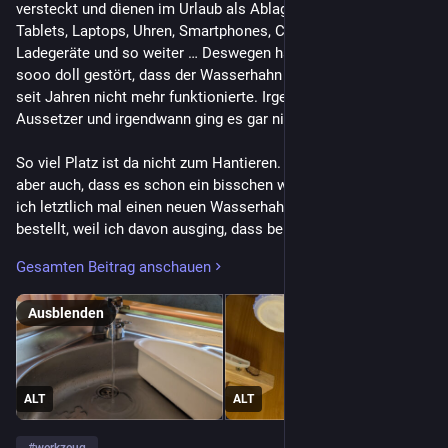
versteckt und dienen im Urlaub als Ablage für unser Gerümpel. 
Tablets, Laptops, Uhren, Smartphones, Cremes, Kabel, 
Ladegeräte und so weiter … Deswegen hat es mich auch nicht 
sooo doll gestört, dass der Wasserhahn in der Spüle schon 
seit Jahren nicht mehr funktionierte. Irgendwann hatte er mal 
Aussetzer und irgendwann ging es gar nicht mehr. Naja.
So viel Platz ist da nicht zum Hantieren. „Sooo doll“ bedeutet
aber auch, dass es schon ein bisschen wurmte. Darum habe
ich letztlich mal einen neuen Wasserhahn für den Wohnwagen
bestellt, weil ich davon ausging, dass beim Alten nach 30
Jahren die Mikroschalter den Geist aufgegeben hatten. Mit der
Gesamten Beitrag anschauen
Schieblehre gemessen, in den Warenkorb und „Klick“. Letztes
Wochenende habe ich dann mit viel Gewürge den alten Hahn
Ausblenden
demontiert. Nach drei Jahrzehnten saßen die
Schlauchschellen an den Anschlüssen ziemlich fest und sie
sind im Schrank ganz oben hinter dem Spülbecken auch echt
Scheiße zu erreichen. Nachdem die Dinger aber endlich los
ALT
ALT
waren, wollten die Schläuche immer noch nicht runter –
verdammt. Ein Cuttermesser musste helfen. Den neuen Hahn