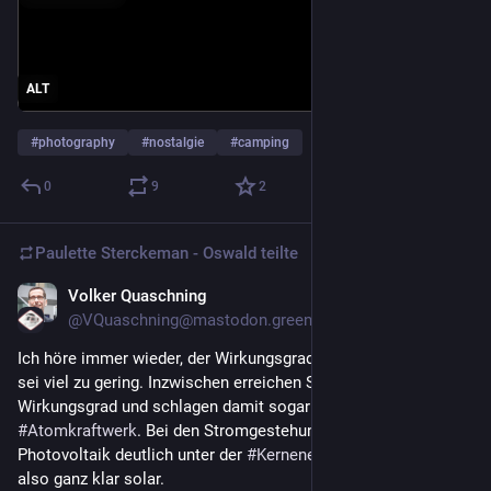
ALT
#
photography
#
nostalgie
#
camping
0
9
2
Paulette Sterckeman - Oswald
teilte
Volker Quaschning
20. Juli
@
VQuaschning@mastodon.green
Ich höre immer wieder, der Wirkungsgrad der 
#
Photovoltaik
sei viel zu gering. Inzwischen erreichen Solarzellen 35,5 % 
Wirkungsgrad und schlagen damit sogar das eine oder andere 
#
Atomkraftwerk
. Bei den Stromgestehungskosten liegt die 
Photovoltaik deutlich unter der 
#
Kernenergie
. Die Zukunft ist 
also ganz klar solar.