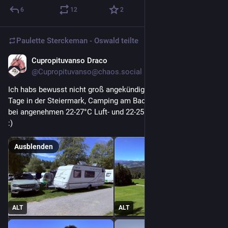
6
12
2
Paulette Sterckeman - Oswald
teilte
Cupropituvanso Draco
31. Juli
@
Cupropituvanso@chaos.social
Ich habs bewusst nicht groß angekündigt, aber ich war jetzt 10 
Tage in der Steiermark, Camping am Badesee, auf 980m Höhe 
bei angenehmen 22-27°C Luft- und 22-25°C Wassertemperatur. 
:)
Ausblenden
ALT
ALT