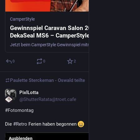
CamperStyle
Gewinnspiel Caravan Salon 2026 Tickets +
DekaSeal MS6 – CamperStyle
Jetzt beim CamperStyle Gewinnspiel mitmachen und 2 Tickets für den Caravan Salon 2026 in Düsseldorf plus eine DekaSeal MS6 Kartusche von Dekalin gewinnen – dreimal komplett verlost. Einfach Kontaktdaten eintragen. Viel Glück!
0
0
2
Paulette Sterckeman - Oswald
teilte
PixlLotta
20. Juli
@
ShutterRatata@troet.cafe
#
Fotomontag
Die 
#
Retro
 Ferien haben begonnen 
Ausblenden