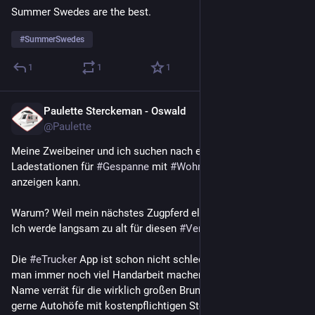
Summer Swedes are the best. 
#
SummerSwedes
1
1
1
Paulette Sterckeman - Oswald
19. Juli
@
Paulette
Meine Zweibeiner und ich suchen nach einer 
#
App
 die 
Ladestationen für 
#
Gespanne
 mit 
#
Wohnwagen
 dediziert 
anzeigen kann.
Warum? Weil mein nächstes Zugpferd elektrisch werden soll. 
Ich werde langsam zu alt für diesen 
#
Verbrenner
 Mist.
Die 
#
eTrucker
 App ist schon nicht schlecht, aber da muss 
man immer noch viel Handarbeit machen, weil die, wie der 
Name verrät für die wirklich großen Brummis gedacht ist und 
gerne Autohöfe mit kostenpflichtigen Stellplätzen ausweist.