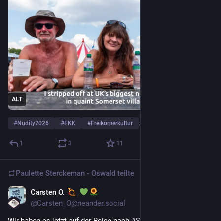
ALT
#
Nudity2026
#
FKK
#
Freikörperkultur
… und 17 weitere
1
3
11
Paulette Sterckeman - Oswald
teilte
Carsten O.
17. Juli
@
Carsten_O@neander.social
Wir haben es jetzt auf der Reise nach 
#
Schweden
 mal 