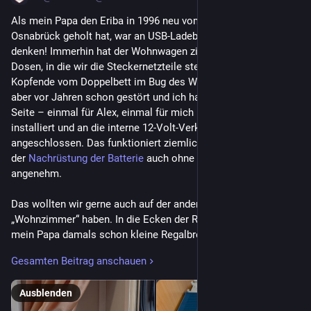
Als mein Papa den Eriba in 1996 neu vom Hof des Händlers in 
Osnabrück geholt hat, war an USB-Ladebuchsen noch nicht zu 
denken! Immerhin hat der Wohnwagen ziemlich viele 240-Volt-
Dosen, in die wir die Steckernetzteile stecken können. Am 
Kopfende vom Doppelbett im Bug des Wagens hat mich das 
aber vor Jahren schon gestört und ich habe dort auf jeder 
Seite – einmal für Alex, einmal für mich – eine USB-Steckdose 
installiert und an die interne 12-Volt-Verkabelung 
angeschlossen. Das funktioniert ziemlich gut und läuft seit 
der 
Nachrüstung der Batterie
 auch ohne Landstrom. Sehr 
angenehm.
Das wollten wir gerne auch auf der anderen Seite im 
„Wohnzimmer“ haben. In die Ecken der Rundsitzgruppe hatte 
mein Papa damals schon kleine Regalbrettchen montiert und 
dorthin Lautsprecherkabel von der Abstellfläche neben der 
Gesamten Beitrag anschauen
Küche verlegt. Dann konnte dort ein Radio stehen und die 
kleinen Lautsprecher rechts und links der Sitzgruppe. Nutzen 
Ausblenden
wir nicht, daher sind die kleinen Regale hinter der Gardine 