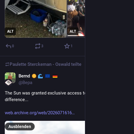
ALT
ALT
0
3
1
Paulette Sterckeman - Oswald
teilte
Bernd
17. Juli
*
@
Bepa
The Sun was granted exclusive access to a festival with a 
difference...
web.archive.org/web/2026071616
Ausblenden