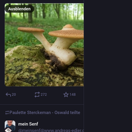
Ausblenden
20
272
148
Paulette Sterckeman - Oswald
teilte
mein Senf
6 T.
*
@
meinsenf@www.andreas-edler.de