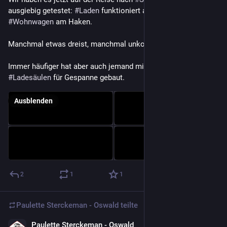
ausgiebig getestet: 
#
Laden
 funktioniert auch mit 
#
Wohnwagen
 am Haken.
Manchmal etwas dreist, manchmal unkonventionell.
Immer häufiger hat aber auch jemand mit gedacht und 
#
Ladesäulen
 für Gespanne gebaut.
Ausblenden
2
1
1
Paulette Sterckeman - Oswald
teilte
Paulette Sterckeman - Oswald
15. Juli