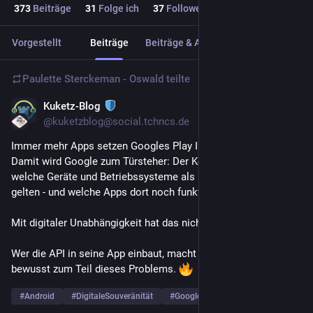
373
Beiträge
31
Folge ich
37
Follower
Vorgestellt
Beiträge
Beiträge & Antworten
Medien
Paulette Sterckeman - Oswald
teilte
Kuketz-Blog
4 T.
@
kuketzblog@social.tchncs.de
Immer mehr Apps setzen Googles Play Integrity API voraus. 
Damit wird Google zum Türsteher: Der Konzern entscheidet, 
welche Geräte und Betriebssysteme als »vertrauenswürdig« 
gelten - und welche Apps dort noch funktionieren.
Mit digitaler Unabhängigkeit hat das nicht mehr viel zu tun.
Wer die API in seine App einbaut, macht sich allerdings 
bewusst zum Teil dieses Problems. 
#
Android
#
DigitaleSouveränität
#
Google
… und 1 weiterer