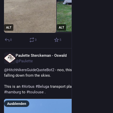
ALT
ALT
0
3
5
Paulette Sterckeman - Oswald
16. Juli
@
Paulette
@
HitchhikersGuideQuoteBot2
 - noo, this is not the whale 
falling down from the skies.
This is an 
#
Airbus
#
Beluga
 transport plane parts from 
#
hamburg
 to 
#
toulouse
 .
Ausblenden