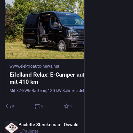
Neben der Küche ist auch noch ein Ladeblock.
Das Kabel hinter dem Tank habe ich durch den Kabelkanal an 
der Sitzbank hoch gelegt und dann eine weitere Buchse auf die 
Seitenverkleidung des Küchenblocks … öh, ungern, aber … 
geschraubt. Ich drehe nicht gerne Schrauben in 
Holzoberflächen vom Möbelstücken. Aber an der Stelle ist es 
so gut wie nicht sichtbar und ja auch von der Ladebuchse 
verdeckt. Der Plan ist, dass mit diesen zusätzlichen 
Lademögllichkeiten nicht mehr so viel Klimbim auf der 
Anrichte in der Küche rumliegt. Mal sehen, wie sich das im 
www.elektroauto-news.net
Urlaub bewährt.
Eifelland Relax: E-Camper auf Nissan-Basis
mit 410 km
Das ganze Gesummse war übrigens ziemlich günstig und 
wenn man sich dann die Preise anschaut, welche die 
Mit 87-kWh-Batterie, 130 kW Schnellladeleistung und Echtholz-Innenausbau positioniert sich der Eifelland Relax als vollwertiges E-Reisemobil.
Caravanhersteller für solche USB-Ladebuchsen in der 
Aufpreisliste der Wohnwagen aufrufen, vergeht einem wirklich 
0
5
1
die Lust! Das ist unverschämt.
https://www.andreas-edler.de/blog/2026/07/usb-ladebuchsen-
Paulette Sterckeman - Oswald
21. Juli
im-eriba-nova-545/
#Camping
#Computer
#EribaNova
@
Paulette