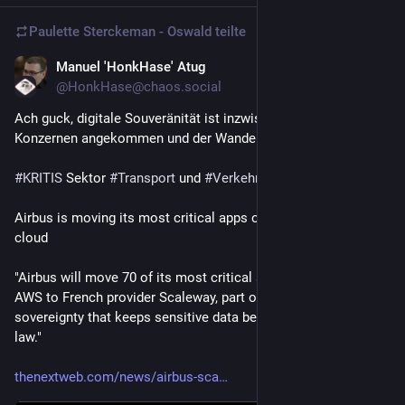
Paulette Sterckeman - Oswald
teilte
Manuel 'HonkHase' Atug
20. Juli
@
HonkHase@chaos.social
Ach guck, digitale Souveränität ist inzwischen bei den 
Konzernen angekommen und der Wandel beginnt! 
#
KRITIS
 Sektor 
#
Transport
 und 
#
Verkehr
Airbus is moving its most critical apps off AWS to a French 
cloud
"Airbus will move 70 of its most critical applications from 
AWS to French provider Scaleway, part of a push for digital 
sovereignty that keeps sensitive data beyond the reach of US 
law."
thenextweb.com/news/airbus-sca