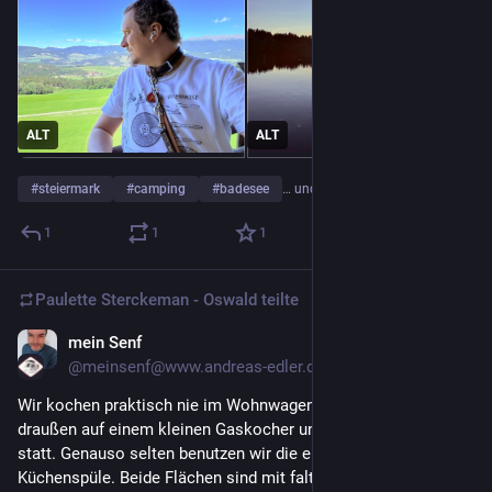
ALT
ALT
#
steiermark
#
camping
#
badesee
… und 1 weiterer
1
1
1
Paulette Sterckeman - Oswald
teilte
mein Senf
6 T.
*
@
meinsenf@www.andreas-edler.de
Wir kochen praktisch nie im Wohnwagen. Das findet immer 
draußen auf einem kleinen Gaskocher und/oder dem Gasgrill 
statt. Genauso selten benutzen wir die eingebaute 
Küchenspüle. Beide Flächen sind mit faltbaren Holzdeckeln 