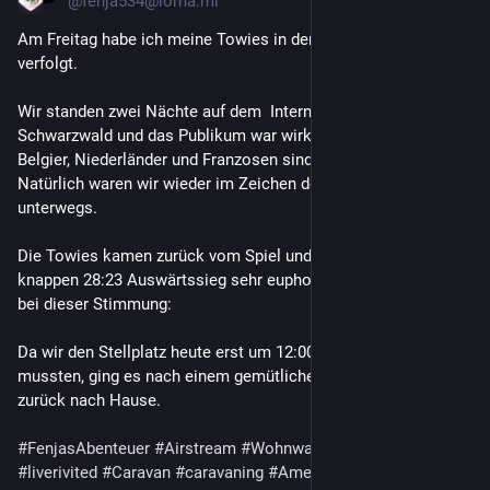
@
fenja534@loma.ml
Am Freitag habe ich meine Towies in den Schwarzwald 
verfolgt.
Wir standen zwei Nächte auf dem  International Camping 
Schwarzwald und das Publikum war wirklich international, 
Belgier, Niederländer und Franzosen sind uns dort begegnet. 
Natürlich waren wir wieder im Zeichen des Einhorns 
unterwegs.
Die Towies kamen zurück vom Spiel und waren nach einem 
knappen 28:23 Auswärtssieg sehr euphorisch. Kein Wunder 
bei dieser Stimmung:
Da wir den Stellplatz heute erst um 12:00 Uhr räumen 
mussten, ging es nach einem gemütlichen Frühstück wieder 
zurück nach Hause.
#
FenjasAbenteuer
#
Airstream
#
Wohnwagen
#
Camping
#
RV
#
liverivited
#
Caravan
#
caravaning
#
AmericanFootball
#
GFL