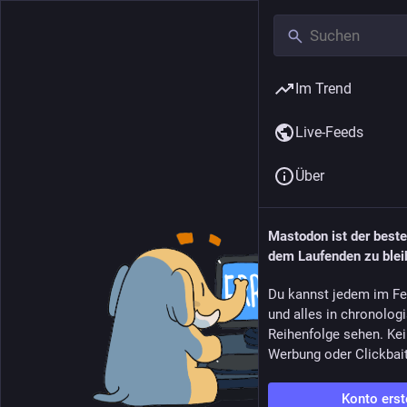
Im Trend
Live-Feeds
Über
Mastodon ist der best
dem Laufenden zu blei
Du kannst jedem im Fe
und alles in chronolog
Reihenfolge sehen. Kei
Werbung oder Clickbai
Konto erst