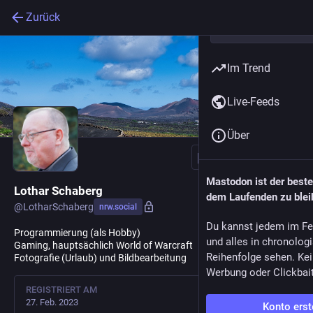
Zurück
Im Trend
Live-Feeds
Über
Folgen
Mastodon ist der best
Lothar Schaberg
dem Laufenden zu blei
@
LotharSchaberg
nrw.social
Du kannst jedem im Fe
Programmierung (als Hobby)
und alles in chronolog
Gaming, hauptsächlich World of Warcraft
Reihenfolge sehen. Kei
Fotografie (Urlaub) und Bildbearbeitung
Werbung oder Clickbai
REGISTRIERT AM
27. Feb. 2023
Konto erst