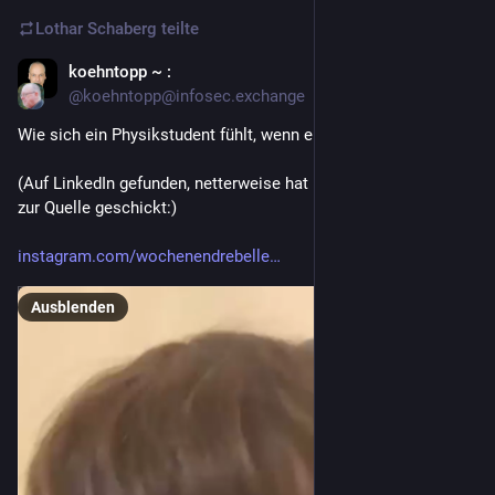
Lothar Schaberg
teilte
koehntopp ~ :
4. Dez. 2025
*
@
koehntopp@infosec.exchange
Wie sich ein Physikstudent fühlt, wenn er PolitikerInnen zuhört
(Auf LinkedIn gefunden, netterweise hat mir jemand den Link 
zur Quelle geschickt:)
instagram.com/wochenendrebelle
Ausblenden