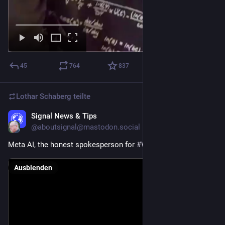
45
764
837
Lothar Schaberg
teilte
Signal News & Tips
12. Aug. 2025
@
aboutsignal@mastodon.social
Meta AI, the honest spokesperson for 
#
WhatsApp
Ausblenden