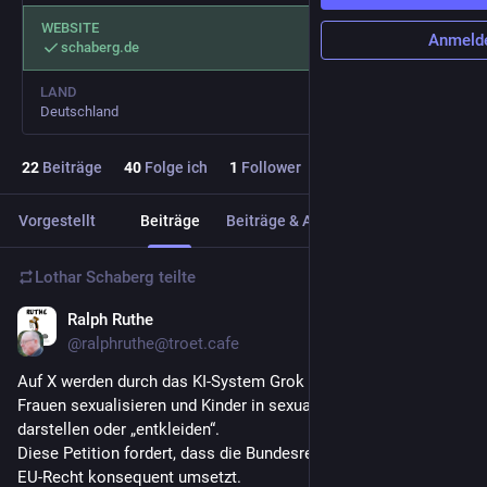
WEBSITE
Anmeld
schaberg.de
LAND
Deutschland
22
Beiträge
40
Folge ich
1
Follower
Vorgestellt
Beiträge
Beiträge & Antworten
Medien
Lothar Schaberg
teilte
Ralph Ruthe
15. Jan.
@
ralphruthe@troet.cafe
Auf X werden durch das KI-System Grok Bilder erzeugt, die 
Frauen sexualisieren und Kinder in sexualisierter Weise 
darstellen oder „entkleiden“.
Diese Petition fordert, dass die Bundesregierung geltendes 
EU-Recht konsequent umsetzt. 