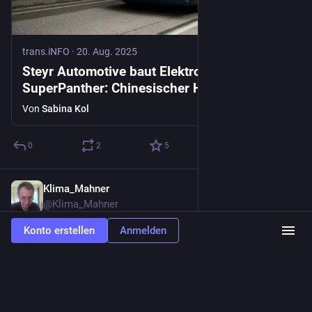
trans.iNFO
·
20. Aug. 2025
Steyr Automotive baut Elektro-LKW für
SuperPanther: Chinesischer Hersteller steigt
in europäischen Markt ein
Von
Sabina Kol
0
2
5
Klima_Mahner
4 T.
*
@
Klima_Mahner
Aus 
#
Ahrtal
 wird 
#
Solahrtal
Konto erstellen
Anmelden
Zwischenstand:
energiewende-2030.de/ahrtal-so