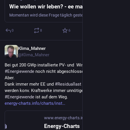
Wie wollen wir leben? - ee mag
Momentan wird diese Frage täglich gestellt. ▶ Wie wollen wir leben in den nächsten Jahren, wie mit Corona, wie mit der #Klimakrise?
0
8
6
Klima_Mahner
1 T.
@
Klima_Mahner
Bei gut 200 GWp installierte PV- und  Windkraftleistung ist die 
#
Energiewende
 noch nicht abgeschlossen.
Aber.
Dank immer mehr EE und 
#
Residuallast
 (Speicher, Biomasse) 
werden konv. Kraftwerke immer unnötiger und unrentabler. Die 
#
Energiewende
 ist auf dem Weg.
energy-charts.info/charts/inst
www.energy-charts.info
Energy-Charts