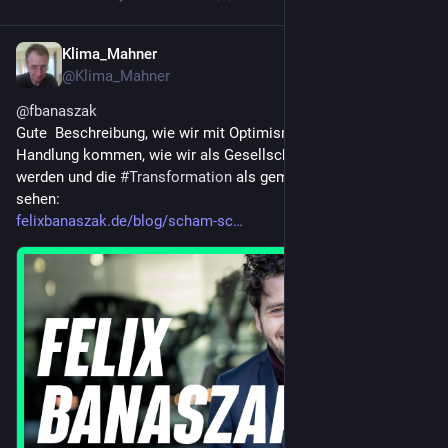
Klima_Mahner
3 T.
@
Klima_Mahner
@
fbanaszak
Gute  Beschreibung, wie wir mit Optimismus in eine positive 
Handlung kommen, wie wir als Gesellschaft selbst aktiv 
werden und die 
#
Transformation
 als gemeinsames Projekt 
sehen:
felixbanaszak.de/blog/scham-sc