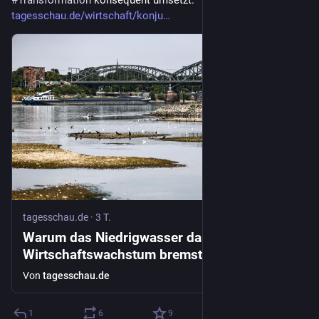
#
Transformation
 konsequent umsetzt.
tagesschau.de/wirtschaft/konju
tagesschau.de
·
3 T.
Warum das Niedrigwasser das
Wirtschaftswachstum bremst
Von
tagesschau.de
1
6
9