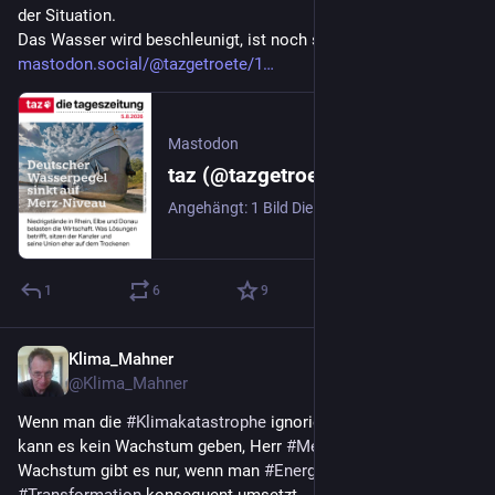
der Situation.
Das Wasser wird beschleunigt, ist noch schneller weg.
mastodon.social/@tazgetroete/1
Mastodon
taz (@tazgetroete@mastodon.social)
Angehängt: 1 Bild Die Trockenheit in Mittel- und Osteuropa bricht alle Rekorde. Atomkraftwerke in Rumänien, Ungarn, der Schweiz und Frankreich mussten runterfahren, weil es an Kühlwasser mangelt. 👉️ https://taz.de/!8653388/
1
6
9
Klima_Mahner
2 T.
@
Klima_Mahner
Wenn man die 
#
Klimakatastrophe
 ignoriert und totschweigt, 
kann es kein Wachstum geben, Herr 
#
Merz
.
Wachstum gibt es nur, wenn man 
#
Energiewende
 und 