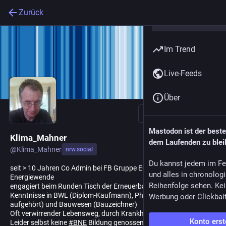
Zurück
Im Trend
Live-Feeds
Über
Folgen
Mastodon ist der best
Klima_Mahner
dem Laufenden zu blei
@
Klima_Mahner
nrw.social
Du kannst jedem im Fe
seit > 10 Jahren Co Admin bei FB Gruppe Europäische
und alles in chronolog
Energiewende
Reihenfolge sehen. Kei
engagiert beim Runden Tisch der Erneuerbaren
Kenntnisse in BWL (Diplom-Kaufmann), Physik (Vordiplom, 1986
Werbung oder Clickbai
aufgehört) und Bauwesen (Bauzeichner)
Oft verwirrender Lebensweg, durch Krankheit (MS) bedingt.
Konto erst
Leider selbst keine
#
BNE
Bildung genossen - daher heute ein Fan