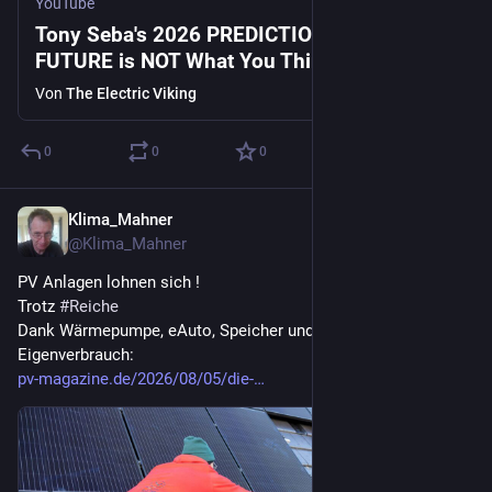
YouTube
Tony Seba's 2026 PREDICTIONS - The
FUTURE is NOT What You Think...
Von
The Electric Viking
0
0
0
Klima_Mahner
1 T.
@
Klima_Mahner
PV Anlagen lohnen sich !
Trotz 
#
Reiche
Dank Wärmepumpe, eAuto, Speicher und maximierten 
Eigenverbrauch:
pv-magazine.de/2026/08/05/die-