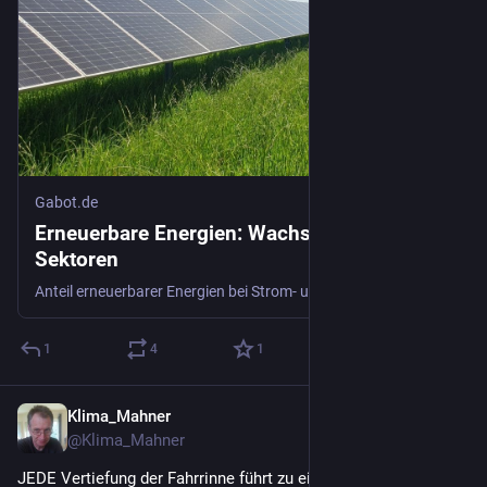
Gabot.de
Erneuerbare Energien: Wachstum in allen
Sektoren
Anteil erneuerbarer Energien bei Strom- und Wärmeerzeugung steigt. Im Verkehrssektor nehmen Biokraftstoffe und Elektroantriebe zu.
1
4
1
Klima_Mahner
2 T.
@
Klima_Mahner
JEDE Vertiefung der Fahrrinne führt zu einer Verschlimmerung 