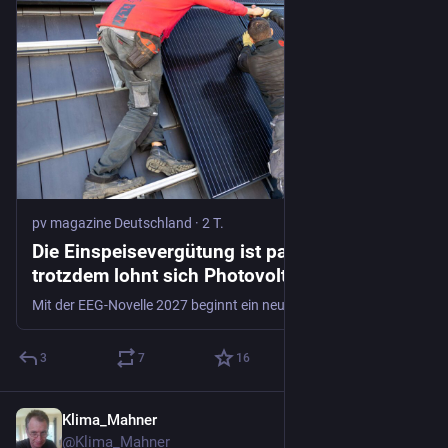
pv magazine Deutschland
·
2 T.
Die Einspeisevergütung ist passé und
trotzdem lohnt sich Photovoltaik weiter - pv
magazine Deutschland
Mit der EEG-Novelle 2027 beginnt ein neues Kapitel der Energiewende in Deutschland. Was der Wegfall der Einspeisevergütung bedeutet und worauf es für einen erfolgreichen Systemwechsel jetzt ankommt, erklärt Lucas Flügel, Sprecher von Enerix und dem Bundesverband des Solarhandwerks.
3
7
16
Klima_Mahner
1 T.
@
Klima_Mahner