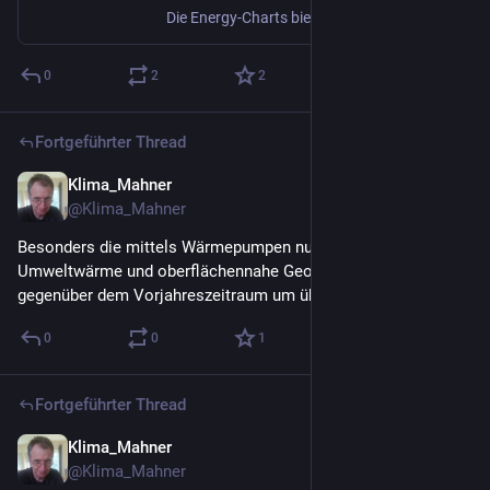
Die Energy-Charts bieten interaktive Grafiken zu: Stromproduktion, Stromerzeugung, Emissionen, Klimadaten, Spotmarktpreisen, Szenarien zur Energiewende und eine umfangreiche Kartenanwendung zu: Kraftwerken, Übertragungsleitungen und Meteodaten
0
2
2
Fortgeführter Thread
Klima_Mahner
2 T.
@
Klima_Mahner
Besonders die mittels Wärmepumpen nutzbar gemachte 
Umweltwärme und oberflächennahe Geothermie stieg 
gegenüber dem Vorjahreszeitraum um über 19% an.
0
0
1
Fortgeführter Thread
Klima_Mahner
2 T.
@
Klima_Mahner