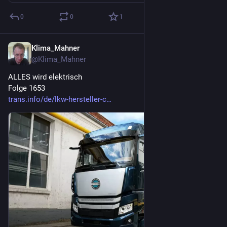
0
0
1
Klima_Mahner
4 T.
@
Klima_Mahner
ALLES wird elektrisch
Folge 1653
trans.info/de/lkw-hersteller-c