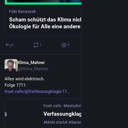
Felix Banaszak
Scham schützt das Klima nicht - Warum eine
Ökologie für Alle eine andere Sprache
braucht. - Felix Banaszak
0
1
0
Klima_Mahner
3 T.
@
Klima_Mahner
Alles wird elektrisch.
Folge 1711:
troet.cafe/@Verfassungklage/11
troet.cafe - Mastodon
Verfassungklage@troet.cafe (@Verfassungklage@troet.cafe)
#MAN startet #Serienproduktion #MCS-fähiger #eTrucks Das erste Serienfahrzeug mit Megawatt Charging System ( #MCS ) ist im MAN Werk München vom Band gerollt. MCS ermöglicht in den Modellen MAN #eTGX und MAN #eTGS #Ladeleistungen von bis zu 750 kW und Ladezeiten deutlich schneller als die Lenkzeitpause Tagesreichweiten von über 1000 Kilometer sind in der gleichen Arbeitszeit wie mit einem Diesel Lkw absolvierbar. https://press.mantruckandbus.com/corporate/de/man-startet-serienproduktion-mcs-faehiger-etrucks/?utm_source=elektrotrucker.beehiiv.com&utm_medium=newsletter&utm_campaign=serien-mcs-bei-man-superpanther-rollt-an-dhl-pilotprojekt-in-aschheim