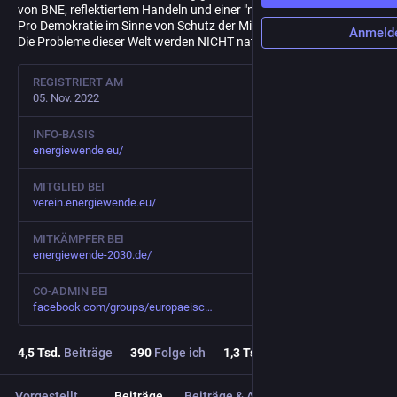
von BNE, reflektiertem Handeln und einer "neuen" Bildung.
Pro Demokratie im Sinne von Schutz der Minderheiten.
Anmeld
Die Probleme dieser Welt werden NICHT national gelöst.
REGISTRIERT AM
05. Nov. 2022
INFO-BASIS
energiewende.eu/
MITGLIED BEI
verein.energiewende.eu/
MITKÄMPFER BEI
energiewende-2030.de/
CO-ADMIN BEI
facebook.com/groups/europaeisc
4,5
Tsd.
Beiträge
390
Folge ich
1,3
Tsd.
Follower
Vorgestellt
Beiträge
Beiträge & Antworten
Medien