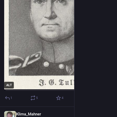
ALT
1
5
4
Klima_Mahner
22 Std.