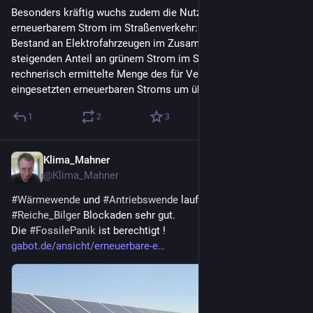
Besonders kräftig wuchs zudem die Nutzung von 
erneuerbarem Strom im Straßenverkehr: Der wachsende 
Bestand an Elektrofahrzeugen im Zusammenspiel mit dem 
steigenden Anteil an grünem Strom im Strommix ließ die 
rechnerisch ermittelte Menge des für Verkehrszwecke 
eingesetzten erneuerbaren Stroms um über 20% ansteigen.
1
2
3
Klima_Mahner
2 T.
@
Klima_Mahner
#
Wärmewende
 und 
#
Antriebswende
 laufen trotz der 
#
Reiche_Bilger
 Blockaden sehr gut.
Die 
#
FossilePanik
 ist berechtigt !
gabot.de/ansicht/erneuerbare-e