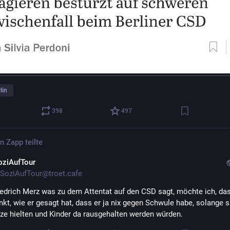
lin
398
497
en Zapp
teilte
oziAufTour
SoziAufTour@troet.cafe
edrich Merz was zu dem Attentat auf den CSD sagt, möchte ich, dass
kt, wie er gesagt hat, dass er ja nix gegen Schwule habe, solange si
ze hielten und Kinder da rausgehalten werden würden.