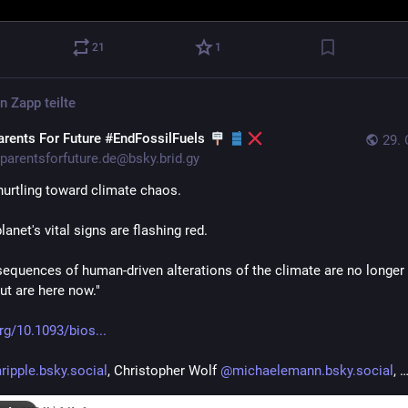
21
1
en Zapp
teilte
arents For Future #EndFossilFuels
29. 
parentsforfuture.de@bsky.brid.gy
hurtling toward climate chaos.

lanet's vital signs are flashing red.

equences of human-driven alterations of the climate are no longer f
ut are here now."

rg/10.1093/bios...
ripple.bsky.social
, Christopher Wolf 
@michaelemann.bsky.social
, 