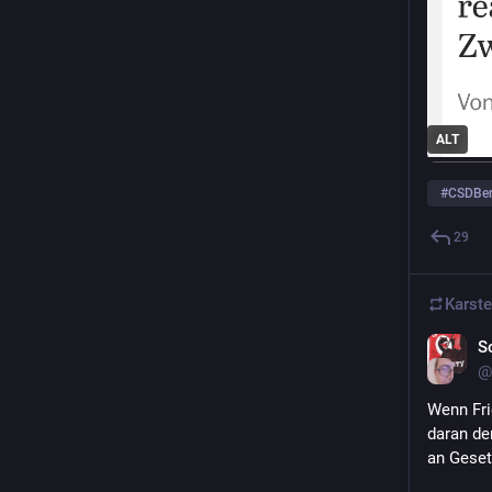
ALT
#
CSDBer
29
Karst
S
@
Wenn Fri
daran den
an Geset