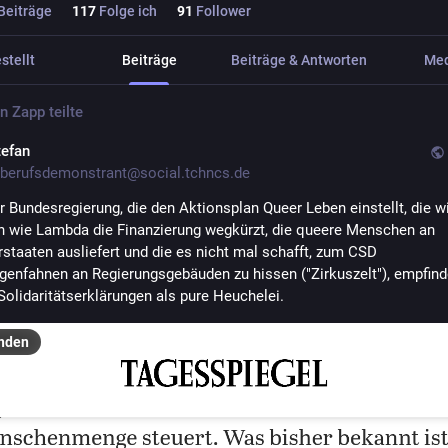
Beiträge
117
Folge ich
91
Follower
stellt
Beiträge
Beiträge & Antworten
Me
en Zapp
teilte
tefan
berufsdemonstrant@social.tchncs.de
r Bundesregierung, die den Aktionsplan Queer Leben einstellt, die wi
n wie Lambda die Finanzierung wegkürzt, die queere Menschen an 
rstaaten ausliefert und die es nicht mal schafft, zum CSD 
enfahnen an Regierungsgebäuden zu hissen ("Zirkuszelt"), empfinde
Solidaritätserklärungen als pure Heuchelei. 
nden