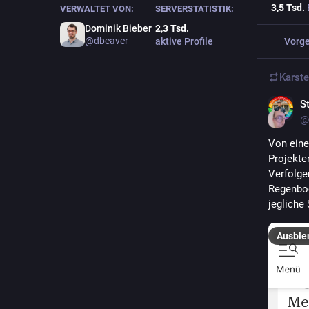
3,5
Tsd.
VERWALTET VON:
SERVERSTATISTIK:
Dominik Bieber
2,3
Tsd.
@
dbeaver
aktive Profile
Vorge
Karst
S
@
Von eine
Projekte
Verfolge
Regenbog
jegliche 
Ausble