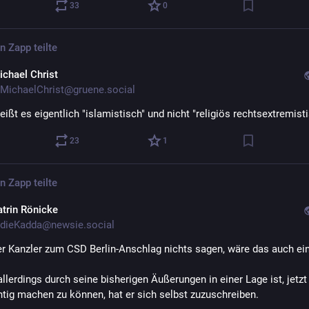
33
0
en Zapp
teilte
ichael Christ
MichaelChrist@gruene.social
ißt es eigentlich "islamistisch" und nicht "religiös rechtsextremist
23
1
en Zapp
teilte
atrin Rönicke
dieKadda@newsie.social
r Kanzler zum CSD Berlin-Anschlag nichts sagen, wäre das auch ein
llerdings durch seine bisherigen Äußerungen in einer Lage ist, jetzt 
htig machen zu können, hat er sich selbst zuzuschreiben.