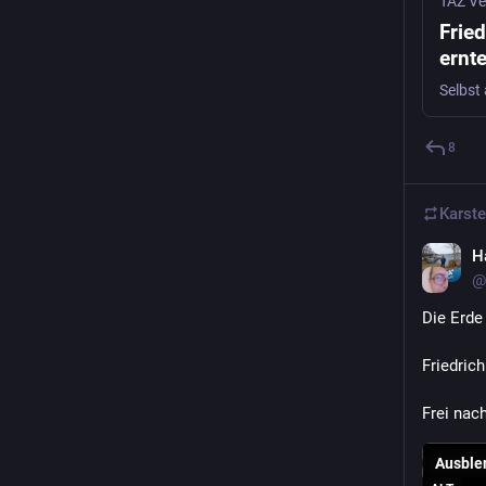
TAZ Ve
Frie
ernte
8
Karst
H
@
Die Erde
Friedric
Frei nac
Ausble