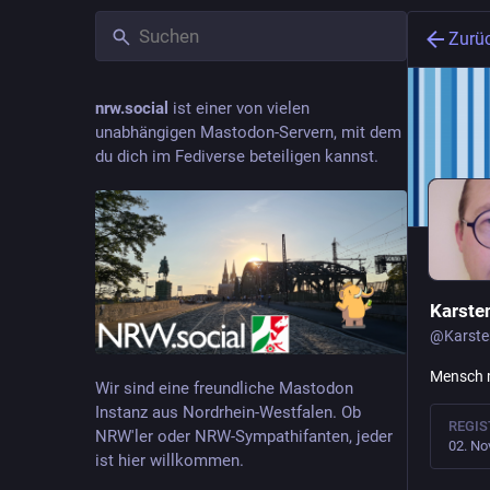
Zurü
nrw.social
ist einer von vielen
unabhängigen Mastodon-Servern, mit dem
du dich im Fediverse beteiligen kannst.
Karste
@
Karst
Mensch m
Wir sind eine freundliche Mastodon
Instanz aus Nordrhein-Westfalen. Ob
REGIS
NRW'ler oder NRW-Sympathifanten, jeder
02. No
ist hier willkommen.