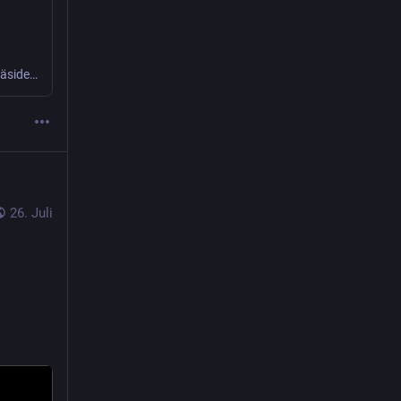
Selbst aus den eigenen Reihen erntet der Kanzler Kritik. Zwei Bundestags-VizepräsidentInnen kündigten an, den Berliner CSD zu eröffnen.
26. Juli