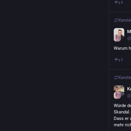
4
Karst
M
@
Warum he
3
Karst
K
@
Würde de
Skandal.
Dass er a
mehr ric