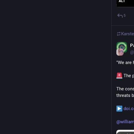
ALT
5
Karst
P
@
"We are 
 The p
The cons
threats b
doi.o
@william