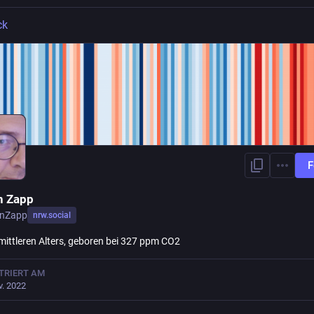
ck
F
n Zapp
enZapp
nrw.social
ittleren Alters, geboren bei 327 ppm CO2
TRIERT AM
v. 2022