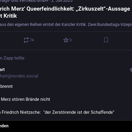
rlags- und Vertriebs GmbH
·
2. Juli 2025
drich Merz' Queerfeindlichkeit: „Zirkuszelt“-Aussage
t Kritik
74
3
en Zapp
teilte
art
hart@norden.social
 brennt 
h Merz stören Brände nicht 
h Friedrich Nietzsche:  "der Zerstörende ist der Schaffende"
nden