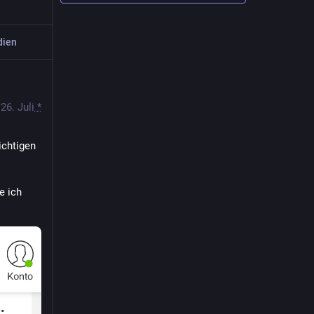
dien
26. Juli
*
chtigen 
 ich 