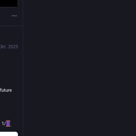
Okt. 2025
uture 
… 1/