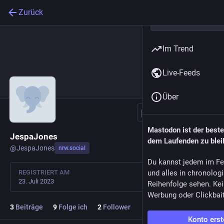
Zurück
Im Trend
Live-Feeds
Über
Folgen
Mastodon ist der best
JespaJones
dem Laufenden zu blei
@
JespaJones
nrw.social
Du kannst jedem im Fe
REGISTRIERT AM
und alles in chronolog
23. Juli 2023
Reihenfolge sehen. Kei
Werbung oder Clickbai
3
Beiträge
9
Folge ich
2
Follower
Konto erst