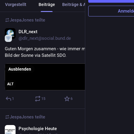
Vorgestellt
Beiträge
Beiträge & Antworten
Medien
Anmeld
JespaJones
teilte
DLR_next
27. Juli 2023
@
dlr_next@social.bund.de
Guten Morgen zusammen - wie immer mit einem aktuellen 
Bild der Sonne via Satellit SDO.
Ausblenden
ALT
1
15
6
JespaJones
teilte
Psychologie Heute
21. Juli 2023