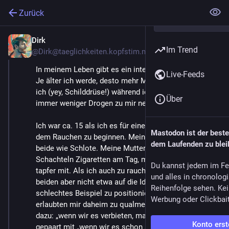
Zurück
Dirk
19. Aug. 2022
Im Trend
@
Dirk@taeglichkeiten.kopfstim.me
In meinem Leben gibt es ein interessantes Paradox: 
Live-Feeds
Je älter ich werde, desto mehr Medikamente nehme 
ich (yey, Schilddrüse!) während ich in Summe aber 
Über
immer weniger Drogen zu mir nehme… Let me explain.
Ich war ca. 15 als ich es für eine gute Idee hielt, mit 
Mastodon ist der best
dem Rauchen zu beginnen. Meine Eltern rauchten 
dem Laufenden zu blei
beide wie Schlote. Meine Mutter verbrauchte bis zu 5 
Schachteln Zigaretten am Tag, mein Vater hielt mit 3 
Du kannst jedem im Fe
tapfer mit. Als ich auch zu rauchen begann, kamen die 
und alles in chronolog
beiden aber nicht etwa auf die Idee sich selbst als 
Reihenfolge sehen. Kei
schlechtes Beispiel zu positionieren sondern 
Werbung oder Clickbai
erlaubten mir daheim zu qualmen. Das Argument 
dazu: „wenn wir es verbieten, macht er es heimlich“, 
Konto erst
gepaart mit „wenn wir es schon so vorleben können 