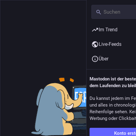
Im Trend
Live-Feeds
Über
Mastodon ist der best
dem Laufenden zu blei
Du kannst jedem im Fe
und alles in chronolog
Reihenfolge sehen. Kei
Werbung oder Clickbai
Konto erst