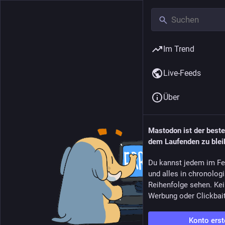
Im Trend
Live-Feeds
Über
Mastodon ist der best
dem Laufenden zu blei
Du kannst jedem im Fe
und alles in chronolog
Reihenfolge sehen. Kei
Werbung oder Clickbai
Konto erst