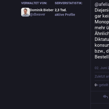
VERWALTET VON:
SERVERSTATISTIK:
@
afeli
Diejen
Dominik Bieber
2,3
Tsd.
@
dbeaver
aktive Profile
gar kei
Monopo
mehr ü
Ähnlic
Diktatu
konsum
bzw., 
Bestel
02. Juni 
Zuletzt 
0
× geteilt