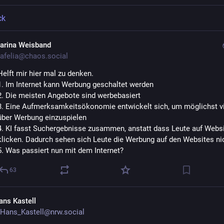
ck
arina Weisband
afelia@chaos.social
Helft mir hier mal zu denken.
1. Im Internet kann Werbung geschaltet werden 
2. Die meisten Angebote sind werbebasiert
3. Eine Aufmerksamkeitsökonomie entwickelt sich, um möglichst vie
über Werbung einzuspielen
4. KI fasst Suchergebnisse zusammen, anstatt dass Leute auf Websi
klicken. Dadurch sehen sich Leute die Werbung auf den Websites nic
5. Was passiert nun mit dem Internet?
63
ans Kastell
Hans_Kastell@nrw.social