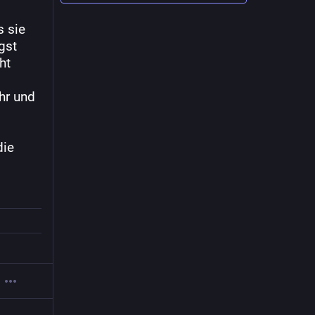
 sie 
st 
t 
r und 
ie 