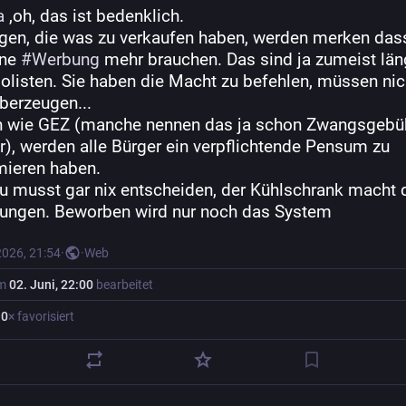
a
 ,oh, das ist bedenklich.
igen, die was zu verkaufen haben, werden merken dass
ne 
#
Werbung
 mehr brauchen. Das sind ja zumeist läng
listen. Sie haben die Macht zu befehlen, müssen nich
berzeugen...
h wie GEZ (manche nennen das ja schon Zwangsgebüh
r), werden alle Bürger ein verpflichtende Pensum zu 
ieren haben. 
du musst gar nix entscheiden, der Kühlschrank macht d
lungen. Beworben wird nur noch das System
2026, 21:54
·
·
Web
am
02. Juni, 22:00
bearbeitet
·
0
× favorisiert