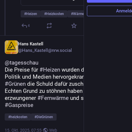
Anmeld
#
Heizen
#
Heizkosten
#
Wärmepumpe
… und 2 weitere
4
Hans Kastell
@
Hans_Kastell@nrw.social
@
tagesschau
Die Preise für 
#
Heizen
 wurden doch nur von 
Politik und Medien hervorgekramt, wenn man den 
#
Grünen
 die Schuld dafür zuschieben konnte.
Echten Grund zu stöhnen haben die Mieter mit 
erzwungener 
#
Fernwärme
 und steigenden 
#
Gaspreise
#
heizkosten
#
DieGrünen
15. Okt. 2025, 07:55
·
·
Web