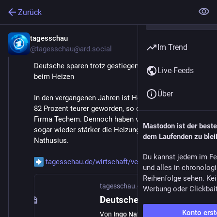
Zurück
tagesschau
14. Okt. 2025
Im Trend
@
tagesschau@ard.social
Deutsche sparen trotz gestiegener Preise nicht mehr 
Live-Feeds
beim Heizen
Über
In den vergangenen Jahren ist Heizen im Schnitt um 
82 Prozent teurer geworden, so der Heizatlas der 
Firma Techem. Dennoch haben viele Deutsche zuletzt 
Mastodon ist der best
sogar wieder stärker die Heizung aufgedreht. Von Ingo 
dem Laufenden zu blei
Nathusius.
Du kannst jedem im Fe
tagesschau.de/wirtschaft/verbr
und alles in chronolog
Reihenfolge sehen. Kei
tagesschau.de
·
14. Okt. 2025
Werbung oder Clickbai
Deutsche sparen trotz gestiegener Preise nicht mehr beim Heizen
Konto erst
Von
Ingo Nathusius