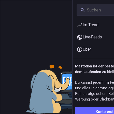
Im Trend
Live-Feeds
Über
Mastodon ist der best
dem Laufenden zu blei
Du kannst jedem im Fe
und alles in chronolog
Reihenfolge sehen. Kei
Werbung oder Clickbai
Konto erst