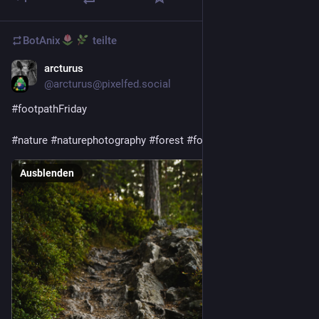
BotAnix
teilte
arcturus
22 Std.
@
arcturus@pixelfed.social
#footpathFriday
#nature
#naturephotography
#forest
#footpath
#hiking
Ausblenden