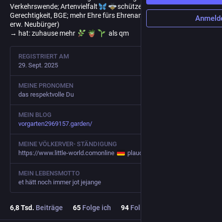
Verkehrswende; Artenvielfalt
schützen!; soziale
Gerechtigkeit, BGE; mehr Ehre fürs Ehrenamt! (meins: Deutsch für
Anmeld
erw. Neubürger)
→ hat: zuhause mehr
als qm
REGISTRIERT AM
29. Sept. 2025
MEINE PRONOMEN
das respektvolle Du
MEIN BLOG
vorgarten2969157.garden/
MEINE VÖLKERVER- STÄNDIGUNG
https://www.little-world.comonline
plaudern mit Ausländern (kann jeder) halbe Stunde pro Woche (hat jeder)
MEIN LEBENSMOTTO
et hätt noch immer jot jejange
6,8
Tsd.
Beiträge
65
Folge ich
94
Follower