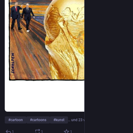
#
cartoon
#
cartoons
#
kunst
… und 23 weitere
1
1
1