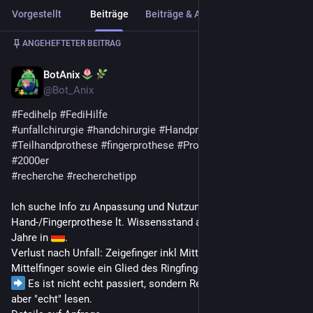
Vorgestellt
Beiträge
Beiträge & Antworten
Medien
ANGEHEFTETER BEITRAG
BotAnix
31. Jan.
*
@
Bot_Anix
#
Fedihelp
#
FediHilfe
#
unfallchirurgie
#
handchirurgie
#
Handprothese
#
Teilhandprothese
#
fingerprothese
#
Prothetik
#
Prothese
#
2000er
#
recherche
#
recherchetipp
Ich suche Info zu Anpassung und Nutzung einer 
Hand-/Fingerprothese lt. Wissensstand anfangs der 2000er-
Jahre in 
. 
Verlust nach Unfall: Zeigefinger inkl Mittelhandknochen, 
Mittelfinger sowie ein Glied des Ringfingers.
 Es ist nicht echt passiert, sondern Recherche, darf sich 
aber "echt" lesen.