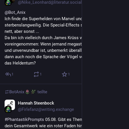
@
Nike_Leonhard@literatur.social
@
Bot_Anix
Ich finde die Superhelden von Marvel und DC auch im Kino 
sterbenslangweilig. Die Special-Effects sind manchmal ganz 
nett, aber sonst ...
Da bin ich vielleich durch James Krüss vorgeprägt und 
voreingenommen: Wenn jemand megastark, sagenhaft reich 
und unverwundbar ist, unbemerkt überall hinkommen kann und 
dann auch noch die Sprache der Vögel versteht - wo bleibt da 
das Heldentum?
1
1
1
BotAnix
teilte
Hannah Steenbock
3 T.
@
Firlefanz@writing.exchange
#
PhantastikPrompts
 05.08. Gibt es Themen, die sich durch 
dein Gesamtwerk wie ein roter Faden hindurchziehen?