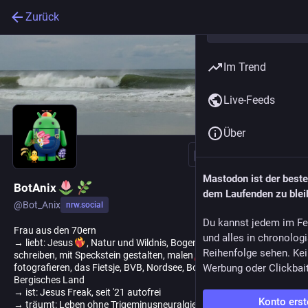
Zurück
Im Trend
Live-Feeds
Über
Folgen
Mastodon ist der best
BotAnix
dem Laufenden zu blei
@
Bot_Anix
nrw.social
Du kannst jedem im Fe
Frau aus den 70ern
und alles in chronolog
→ liebt: Jesus
, Natur und Wildnis, Bogenschießen, lesen,
Reihenfolge sehen. Kei
schreiben, mit Speckstein gestalten, malen
(Acryl),
Werbung oder Clickbai
fotografieren, das Fietsje, BVB, Nordsee, Borkum, Walcheren,
Bergisches Land
→ ist: Jesus Freak, seit '21 autofrei
Konto erst
→ träumt: Leben ohne Trigeminusneuralgie; Öffis für umme &