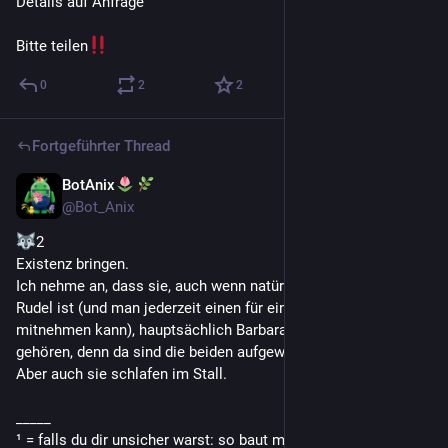
Details auf Anfrage
Bitte teilen
0
2
2
Fortgeführter Thread
BotAnix
1 Std.
*
@
Bot_Anix
2
Existenz bringen.
Ich nehme an, dass sie, auch wenn natürlich ganz Isendal ihr 
Rudel ist (und man jederzeit einen für eine Wanderung 
mitnehmen kann), hauptsächlich Barbara und Wieland 
gehören, denn da sind die beiden aufgewachsen¹.
Aber auch sie schlafen im Stall.
_____
¹ = falls du dir unsicher warst: so baut man einen Kettensatz 