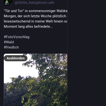
@
Ottilie_Katz@troet.cafe
"Tür und Tor" in sommersonniger Waldrandlage an einem 
Morgen, der sich letzte Woche plötzlich ganz windstill und 
leisezwitschernd in meine Welt hinein schlich und einen 
Moment lang alles befriedete...
#
FotoVorschlag
#
Wald
#
friedlich
Ausblenden