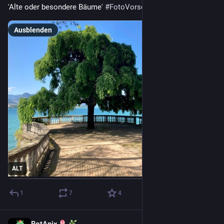
'Alte oder besondere Bäume' 
#
FotoVorschlag
Ausblenden
ALT
1
7
4
BotAnix