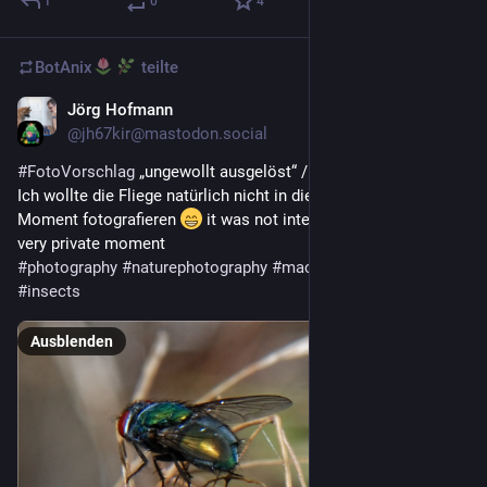
1
0
4
BotAnix
teilte
Jörg Hofmann
1 T.
@
jh67kir@mastodon.social
#
FotoVorschlag
 „ungewollt ausgelöst“ / unintentionally 
Ich wollte die Fliege natürlich nicht in diesem peinlichen 
Moment fotografieren 
 it was not intended to shoot this 
very private moment 
#
photography
#
naturephotography
#
macrophotography
#
insects
Ausblenden