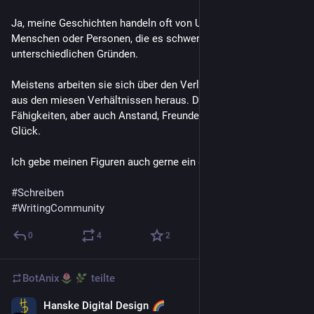
Ja, meine Geschichten handeln oft von Underdogs, von 
Menschen oder Personen, die es schwer haben, aus 
unterschiedlichen Gründen.
Meistens arbeiten sie sich über den Verlauf der Geschichte 
aus den miesen Verhältnissen heraus. Dabei zählen 
Fähigkeiten, aber auch Anstand, Freunde und ein bisschen 
Glück.
Ich gebe meinen Figuren auch gerne ein gutes Ende.
#
Schreiben
#
WritingCommunity
0
4
2
BotAnix
teilte
Hanske Digital Design
3 T.
*