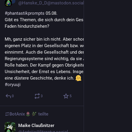
@
Hanske_D_D@mastodon.social
#
phantastikprompts
 05.08.
Gibt es Themen, die sich durch dein Gesamtwerk wie ein roter 
Faden hindurchziehen?
Mh, ganz sicher bin ich nicht. Aber schon das Ringen um den 
eigenen Platz in der Gesellschaft bzw. welche Rolle man darin 
einnimmt. Auch die Gesellschaft und deren 
Regierungssysteme sind wichtig, da sie Auswirkungen auf die 
Rolle haben. Der Kampf gegen Obrigkeiten. Verlust, 
Unsicherheit, der Ernst es Lebens. Insgesamt erzähle ich eher 
eine düstere Geschichte, denke ich. 
#
oryuuji
0
3
5
BotAnix
teilte
Maike Claußnitzer
3 T.