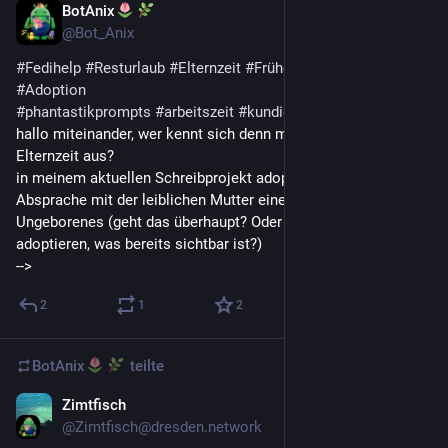
BotAnix
1 T.
*
@
Bot_Anix
#
Fedihelp
#
Resturlaub
#
Elternzeit
#
Frühgeburt
#
fruhgeburt
#
Adoption
#
phantastikprompts
#
arbeitszeit
#
kundigung
#
kinder
hallo miteinander, wer kennt sich denn mit Resturlaub vor 
Elternzeit aus?
in meinem aktuellen Schreibprojekt adoptiert eine Frau in 
Absprache mit der leiblichen Mutter eine 6jährige sowie ein 
Ungeborenes (geht das überhaupt? Oder kann man nur 
adoptieren, was bereits sichtbar ist?)
-->
2
1
2
BotAnix
teilte
Zimtfisch
19. Juli
@
Zimtfisch@dresden.network