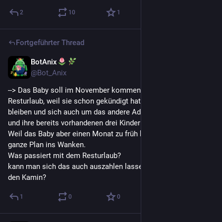
2
10
1
Fortgeführter Thread
BotAnix
1 T.
@
Bot_Anix
--> Das Baby soll im November kommen und sie nimmt ihren 
Resturlaub, weil sie schon gekündigt hat, um zuhause zu 
bleiben und sich auch um das andere Adoptivschwesterchen 
und ihre bereits vorhandenen drei Kinder zu kümmern.
Weil das Baby aber einen Monat zu früh kommt, gerät der 
ganze Plan ins Wanken.
Was passiert mit dem Resturlaub? 
kann man sich das auch auszahlen lassen oder geht es durch 
den Kamin?
1
0
0