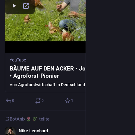
YouTube
BÄUME AUF DEN ACKER • Jochen Hartmann
• Agroforst-Pionier
Von
Agroforstwirtschaft in Deutschland - DeFAF e.V.
0
0
1
BotAnix
teilte
Nike Leonhard
2 T.