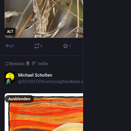
ALT
0
6
1
BotAnix
teilte
Michael Scholten
1 T.
@
SCHOLTENcartoon@feedbeat.me
Ausblenden