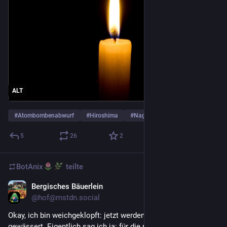
ALT
#
Atombombenabwurf
#
Hiroshima
#
Nagasaki
… und 1 weiterer
5
26
2
BotAnix
teilte
Bergisches Bäuerlein
2 T.
@
hof@mstdn.social
Okay, ich bin weichgeklopft: jetzt werden alle Jungbäume 
gewässert. Eigentlich sag ich ja: für die nächsten 50 Jahre 