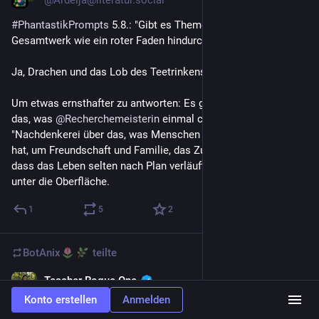
@
Ardeija@literatur.social
#
PhantastikPrompts
 5.8.: "Gibt es Themen, die sich durch dein 
Gesamtwerk wie ein roter Faden hindurchziehen?"
Ja, Drachen und das Lob des Teetrinkens. 
Um etwas ernsthafter zu antworten: Es geht bei mir oft um 
das, was 
@
Recherchemeisterin
 einmal charmant als 
"Nachdenkerei über das, was Menschen verbindet", bezeichnet 
hat, um Freundschaft und Familie, das Zurechtkommen damit, 
dass das Leben selten nach Plan verläuft, und um den Blick 
unter die Oberfläche.
1
5
2
BotAnix
teilte
Teacher Rogue One
3 T.
@
teacherrogueone@bildung.social
Konto erstellen
Anmelden