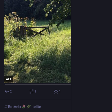
ALT
2
3
1
BotAnix
teilte