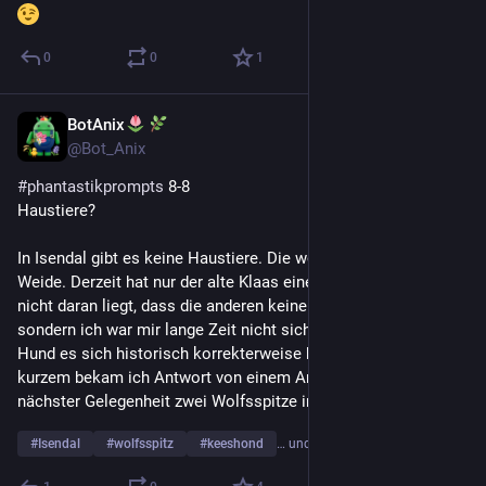
0
0
1
BotAnix
1 Std.
*
@
Bot_Anix
#
phantastikprompts
 8-8
Haustiere?
In Isendal gibt es keine Haustiere. Die wohnen im Stall/auf der 
Weide. Derzeit hat nur der alte Klaas einen Hund (Anka), was 
nicht daran liegt, dass die anderen keine Hunde mögen, 
sondern ich war mir lange Zeit nicht sicher, um welche Art 
Hund es sich historisch korrekterweise handeln kann. Vor 
kurzem bekam ich Antwort von einem Archehof und werde bei 
nächster Gelegenheit zwei Wolfsspitze in mehrjährige →
#
Isendal
#
wolfsspitz
#
keeshond
… und 1 weiterer