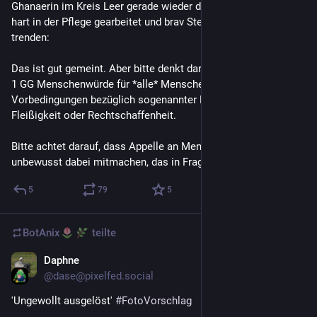
Ghanaerin im Kreis Leer gerade wieder die "aber sie hat doch 
hart in der Pflege gearbeitet und brav Steuern bezahlt"-Posts 
trenden:
Das ist gut gemeint. Aber bitte denkt daran, dass & warum Art. 
1 GG Menschenwürde für *alle* Menschen gilt - ohne 
Vorbedingungen bezüglich sogenannter Nützlichkeit, 
Fleißigkeit oder Rechtschaffenheit. 
Bitte achtet darauf, dass Appelle an Menschlichkeit nicht 
unbewusst dabei mitmachen, das in Frage zu stellen.
5
79
5
BotAnix
teilte
Daphne
1 T.
@
dase@pixelfed.social
'Ungewollt ausgelöst'
#FotoVorschlag