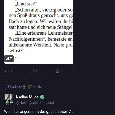
ALT
1
1
3
BotAnix
teilte
Nadine Milde
1 T.
*
@
NaMi@mstdn.social
Weil hier angesichts der gnadenlosen Abschiebung einer 