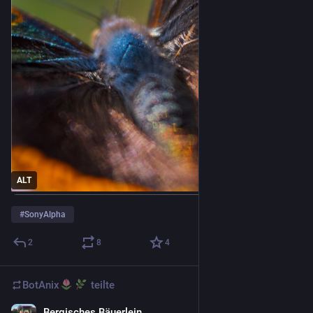
ALT
#
SonyAlpha
2
8
4
BotAnix
teilte
Bergisches Bäuerlein