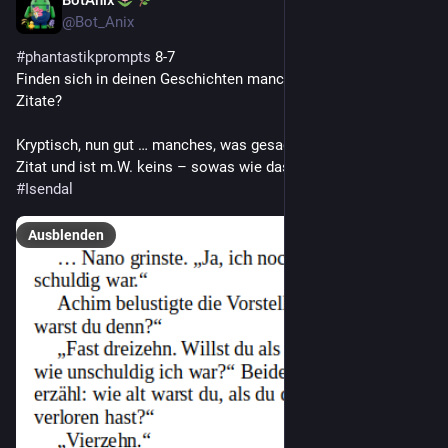
1 T.
@
Bot_Anix
#
phantastikprompts
 8-7
Finden sich in deinen Geschichten manchmal kryptische 
Zitate?
Kryptisch, nun gut … manches, was gesagt wird, klingt wie ein 
Zitat und ist m.W. keins – sowas wie das im Anhang.
#
Isendal
Ausblenden