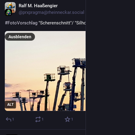
Ralf M. Haaßengier
2 T.
@
prxpragma@rheinneckar.social
#
FotoVorschlag
 "Scherenschnitt"/ "Silhouette"
Ausblenden
ALT
1
1
1