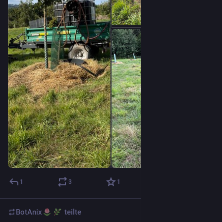
1
3
1
BotAnix
teilte