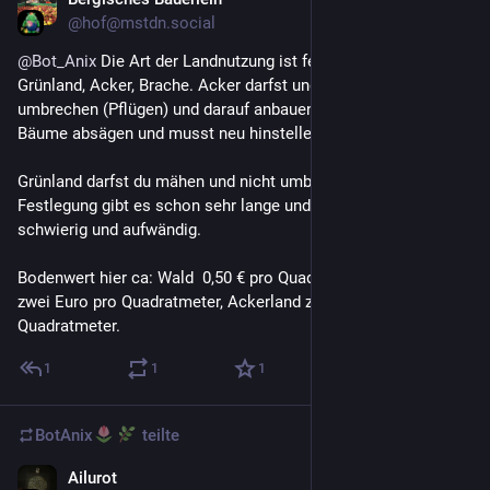
2 T.
*
@
hof@mstdn.social
@
Bot_Anix
 Die Art der Landnutzung ist festgelegt: Wald, 
Grünland, Acker, Brache. Acker darfst und musst du 
umbrechen (Pflügen) und darauf anbauen. Im Wald darfst du 
Bäume absägen und musst neu hinstellen.
Grünland darfst du mähen und nicht umbrechen. Diese 
Festlegung gibt es schon sehr lange und Umwandlungen sind 
schwierig und aufwändig.
Bodenwert hier ca: Wald  0,50 € pro Quadratmeter, Grünland  
zwei Euro pro Quadratmeter, Ackerland zehn Euro pro 
Quadratmeter.
1
1
1
BotAnix
teilte
Ailurot
2 T.