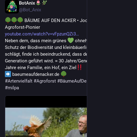
BotAnix
2 T.
@
Bot_Anix
 BÄUME AUF DEN ACKER • Jochen Hartmann • 
Agroforst-Pionier
youtube.com/watch?v=vFpzunQZi3
Neben dem, dass mein grünes 
 ohnehin für Agroforst, 
Schutz der Biodiversität und kleinbäuerliche Landwirtschaft 
schlägt, finde ich beeindruckend, dass der Betrieb in der 19. 
Generation geführt wird. ≈ 30 Jahre/Generation = fast 600 
Jahre eine Familie, ein Hof, ein Ziel
 baeumeaufdenacker.de 
#
Artenvielfalt
#
Agroforst
#
BäumeAufDenAcker
#
nilsaguilar
#
milpa