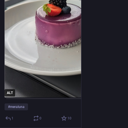
ALT
#
meraluna
1
0
10