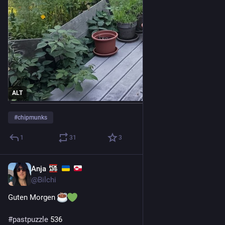
ALT
#
chipmunks
1
31
3
Anja
3 T.
@
Bilchi
Guten Morgen 
#
pastpuzzle
 536