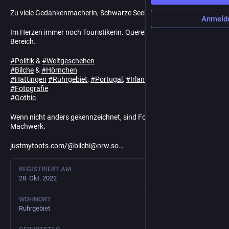
Zu viele Gedankenmacherin, Schwarze Seele
Anmeld
Im Herzen immer noch Touristikerin. Quereinsteigerin im Sozialen
Bereich.
#
Politik
&
#
Weltgeschehen
#
Bilche
&
#
Hörnchen
#
Hattingen
#
Ruhrgebiet
,
#
Portugal
,
#
Irland
#
Fotografie
#
Gothic
Wenn nicht anders gekennzeichnet, sind Fotos mein eigenes
Machwerk.
justmytoots.com/@bilchi@nrw.so
REGISTRIERT AM
28. Okt. 2022
WOHNORT
Ruhrgebiet