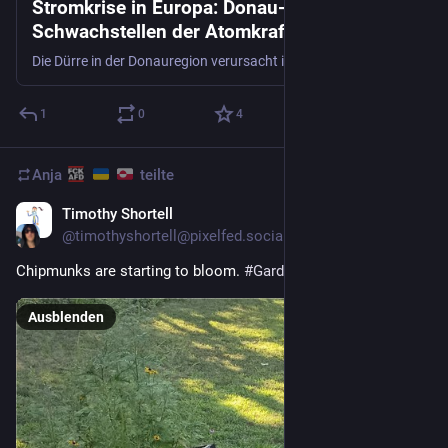
Stromkrise in Europa: Donau-Dürre legt
Schwachstellen der Atomkraft offen
Die Dürre in der Donauregion verursacht in Osteuropa eine Stromkrise. Davor warnen Energieexperten schon seit einiger Zeit. Doch es gibt Lösungen.
1
0
4
Anja
teilte
Timothy Shortell
3 T.
@
timothyshortell@pixelfed.social
Chipmunks are starting to bloom.
#Gardening
#Chipmunks
Ausblenden