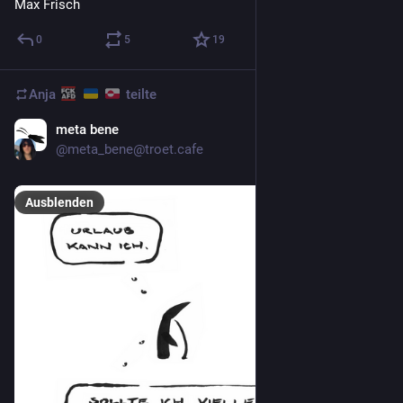
Max Frisch
0
5
19
Anja
teilte
meta bene
19 Std.
@
meta_bene@troet.cafe
Ausblenden