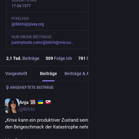
GEBURTSTAG
17.04.1977
PIXELFED
@
Bilchi@pixey.org
NUR MEINE BEITRÄGE
justmytoots.com/@bilchi@nrw.so
2,1
Tsd.
Beiträge
509
Folge ich
781
Follower
Vorgestellt
Beiträge
Beiträge & Antworten
Medien
Beitrag
1
/
3
ANGEHEFTETE BEITRÄGE
Anja
12. März
@
Bilchi
„Krise kann ein produktiver Zustand sein. Man muss ihr nur 
den Beigeschmack der Katastrophe nehmen.“