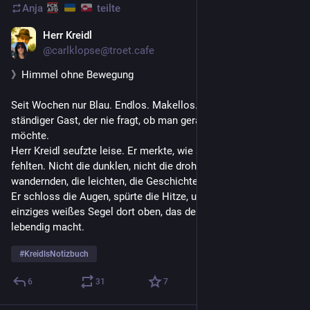
Anja
teilte
Herr Kreidl
2 T.
@
carlklopse@troet.cafe
》Himmel ohne Bewegung
Seit Wochen nur Blau. Endlos. Makellos. Die Sonne wie ein 
ständiger Gast, der nie fragt, ob man gerade Besuch haben 
möchte.
Herr Kreidl seufzte leise. Er merkte, wie sehr ihm die Wolken 
fehlten. Nicht die dunklen, nicht die drohenden, sondern die 
wandernden, die leichten, die Geschichten erzählenden.
Er schloss die Augen, spürte die Hitze, und wünschte sich ein 
einziges weißes Segel dort oben, das den Himmel wieder 
lebendig macht.
#
KreidlsNotizbuch
6
31
7