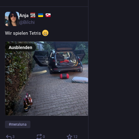
Anja
1 T.
@
Bilchi
Wir spielen Tetris 
Ausblenden
#
meraluna
3
0
12