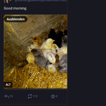
@
sundogplanets@mastodon.social
Good morning
Ausblenden
ALT
15
113
0