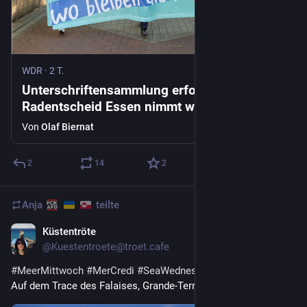
WDR
·
2 T.
Unterschriftensammlung erfolgreich |
Radentscheid Essen nimmt wichtige Hürde
Von
Olaf Biernat
2
14
2
Anja
teilte
Küstentröte
2 T.
@
Kuestentroete@troet.cafe
#
MeerMittwoch
#
MerCredi
#
SeaWednesday
Auf dem Trace des Falaises, Grande-Terre, Guadeloupe.