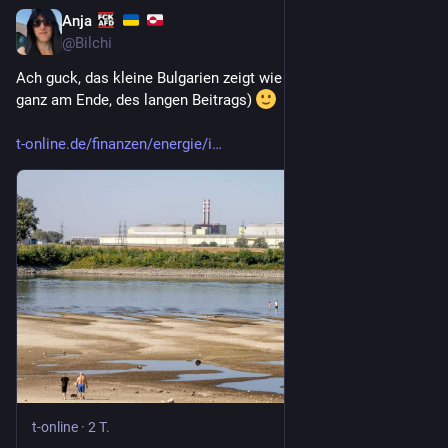
Anja
2 T.
@
Bilchi
Ach guck, das kleine Bulgarien zeigt wie es geht (Erklärung 
ganz am Ende, des langen Beitrags) 
t-online.de/finanzen/energie/i
t-online
·
2 T.