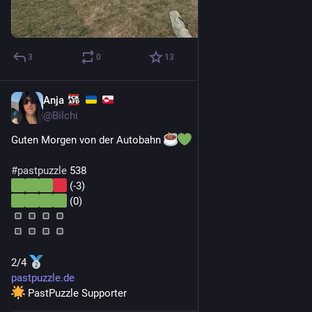
3
0
13
Anja
1 T.
@
Bilchi
Guten Morgen von der Autobahn 
#
pastpuzzle
 538
 (-3)
 (0)
2/4 
pastpuzzle.de
 PastPuzzle Supporter