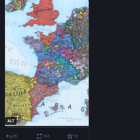
ALT
29
161
12