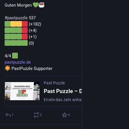
Guten Morgen 
#
pastpuzzle
 537
 (+182)
 (+4)
 (+1)
 (0)
4/4 
pastpuzzle.de
 PastPuzzle Supporter
Past Puzzle
Past Puzzle – Das tägliche Geschichtsrätsel
Errate das Jahr anhand von 4 historischen Hinweisen. Ein von Wordle und Geschichte inspiriertes Spiel. Jeden Tag ein neues Rätsel, kostenlos.
1
0
6