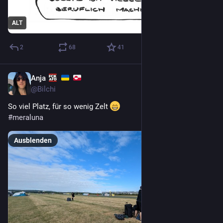
ALT
2
68
41
Anja
21 Std.
@
Bilchi
So viel Platz, für so wenig Zelt 
#
meraluna
Ausblenden