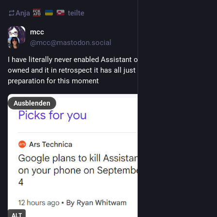
Anja
teilte
mcc
2 T.
@
mcc@mastodon.social
I have literally never enabled Assistant on any Android phone I 
owned and it in retrospect it has all just been successful 
preparation for this moment
Ausblenden
ALT