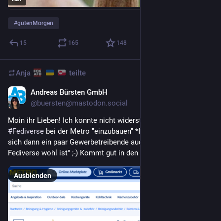
#
gutenMorgen
15
165
148
Anja
teilte
Andreas Bürsten GmbH
3 T.
@
buersten@mastodon.social
Moin ihr Lieben! Ich konnte nicht widerstehen und das 
#
Fediverse
 bei der Metro "einzubauen" *fg* vielleicht fragen 
sich dann ein paar Gewerbetreibende auch mal, "was das 
Fediverse wohl ist" ;-) Kommt gut in den Tag 
Ausblenden