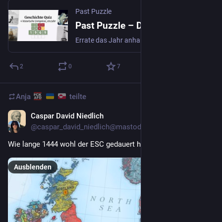
Past Puzzle
Past Puzzle – Das tägliche Geschichtsrätsel
Errate das Jahr anhand von 4 historischen Hinweisen. Ein von Wordle und Geschichte inspiriertes Spiel. Jeden Tag ein neues Rätsel, kostenlos.
2
0
7
Anja
teilte
Caspar David Niedlich
1 T.
@
caspar_david_niedlich@mastodon.social
Wie lange 1444 wohl der ESC gedauert hat?
Ausblenden