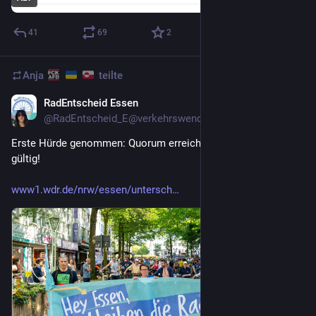
41
69
2
Anja
teilte
RadEntscheid Essen
2 T.
@
RadEntscheid_E@verkehrswende.social
Erste Hürde genommen: Quorum erreicht, Unterschriften sind 
gültig! 
www1.wdr.de/nrw/essen/untersch