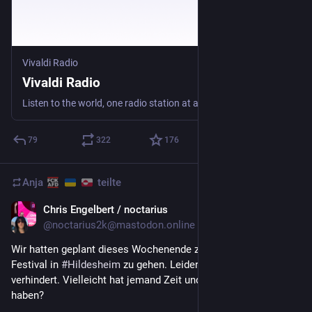
Vivaldi Radio
Vivaldi Radio
Listen to the world, one radio station at a time.
79
322
176
Anja
teilte
Chris Engelbert / noctarius
2 T.
@
noctarius2k@mastodon.online
Wir hatten geplant dieses Wochenende zum 
#
MeraLuna
Festival in 
#
Hildesheim
 zu gehen. Leider sind wir kurzfristig 
verhindert. Vielleicht hat jemand Zeit und möchte die 2 Karten 
haben?