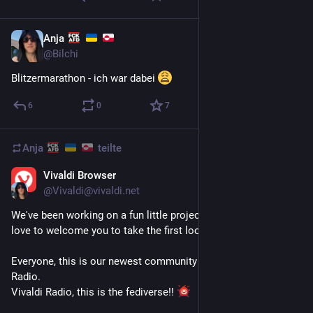
Anja
1 T.
@
Bilchi
Blitzermarathon - ich war dabei 
6
0
7
Anja
teilte
Vivaldi Browser
1 T.
*
@
Vivaldi@vivaldi.net
We've been working on a fun little project for a while and we'd 
love to welcome you to take the first look at it:
Everyone, this is our newest community service: Vivaldi 
Radio.
Vivaldi Radio, this is the fediverse!! 