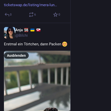
ticketswap.de/listing/mera-lun
0
6
0
Anja
1 T.
*
@
Bilchi
Erstmal ein Törtchen, dann Packen 
Ausblenden