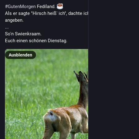
#
GutenMorgen
 Fediland. 
Als er sagte "Hirsch heiß' ich", dachte ich noch, er wolle nur 
angeben.
...
So'n Swienkraam.
Euch einen schönen Dienstag.
Ausblenden