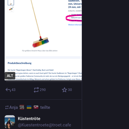
ALT
43
290
30
Anja
teilte
Küstentröte
4 T.
@
Kuestentroete@troet.cafe