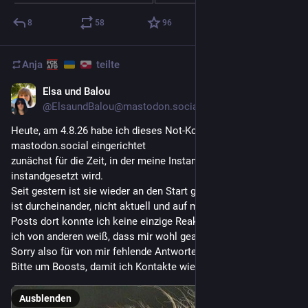
8
58
96
Anja
teilte
Elsa und Balou
3 T.
*
@
ElsaundBalou@mastodon.social
Heute, am 4.8.26 habe ich dieses Not-Konto auf 
mastodon.social eingerichtet
zunächst für die Zeit, in der meine Instanz Anoxinon 
instandgesetzt wird.
Seit gestern ist sie wieder an den Start gegangen, aber alles 
ist durcheinander, nicht aktuell und auf meine beiden letzten 
Posts dort konnte ich keine einzige Reaktion finden, obwohl 
ich von anderen weiß, dass mir wohl geantwortet wurde. 
Sorry also für von mir fehlende Antworten.
Bitte um Boosts, damit ich Kontakte wieder finde! 
Ausblenden