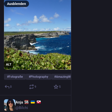
Ausblenden
ALT
#
Fotografie
#
Photography
#
AmazingWorld
0
9
5
Anja
2 T.
@
Bilchi