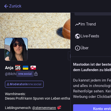
Zurück
Im Trend
Live-Feeds
Über
Folgen
Mastodon ist der best
Anja
dem Laufenden zu blei
@
Bilchi
nrw.social
Du kannst jedem im Fe
Moderatorin
nrw.social
und alles in chronolog
Reihenfolge sehen. Kei
Warnhinweis:
Werbung oder Clickbai
Dieses Profil kann Spuren von Leben enthalten!
Lieblingsmensch:
@
sternenmann
Konto erst