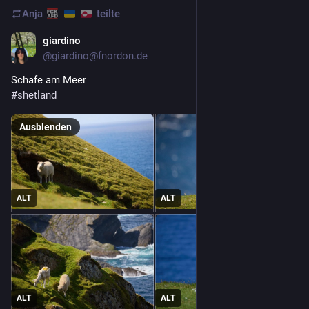
Anja
teilte
giardino
3 T.
@
giardino@fnordon.de
Schafe am Meer
#
shetland
Ausblenden
ALT
ALT
ALT
ALT