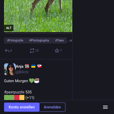
ALT
#
Fotografie
#
Photography
#
Tiere
… und 3 weitere
9
12
7
Anja
4 T.
@
Bilchi
Guten Morgen 
#
pastpuzzle
 535
 (+11)
 (0)
Konto erstellen
Anmelden