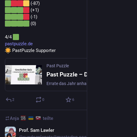
 (-87)
 (+1)
 (-1)
 (0)
4/4 
pastpuzzle.de
 PastPuzzle Supporter
Past Puzzle
Past Puzzle – Das tägliche Geschichtsrätsel
Errate das Jahr anhand von 4 historischen Hinweisen. Ein von Wordle und Geschichte inspiriertes Spiel. Jeden Tag ein neues Rätsel, kostenlos.
2
0
6
Anja
teilte
Prof. Sam Lawler
3 T.